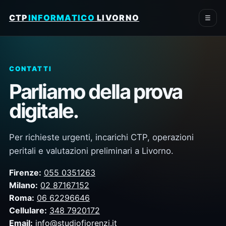
CTP
INFORMATICO
LIVORNO
☰
CONTATTI
Parliamo della prova
digitale.
Per richieste urgenti, incarichi CTP, operazioni
peritali e valutazioni preliminari a Livorno.
Firenze:
055 0351263
Milano:
02 87167152
Roma:
06 62296646
Cellulare:
348 7920172
Email:
info@studiofiorenzi.it